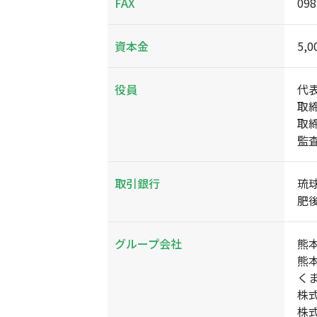
FAX
098
資本金
5,
役員
代
取
取
監
取引銀行
琉
肥
グループ会社
熊
熊
く
株
株