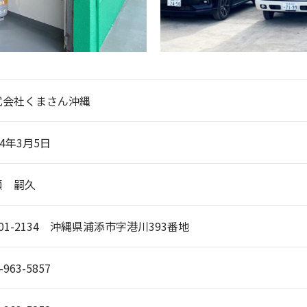
式会社くまさん沖縄
24年3月5日
瀬 嗣久
01-2134 沖縄県浦添市字港川393番地
-963-5857