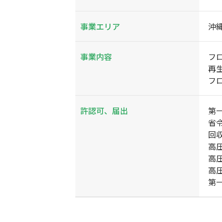
事業エリア
沖
事業内容
フ
再
フ
許認可、届出
第一
省令
回収
高
高
高圧
第