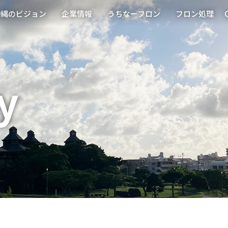
沖縄の
ビジョン
企業情報
うちなー
フロン
フロン
処理
y