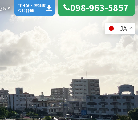
098-963-5857
許可証・依頼書
Ｑ＆Ａ
など各種
JA